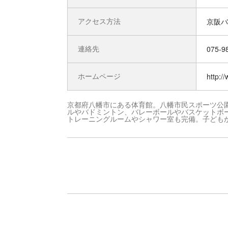
アクセス方法
京阪バ
連絡先
075-9
ホームページ
http:/
京都府八幡市にある体育館。八幡市民スポーツ公
ルやバドミントン、バレーボールやバスケットボ
トレーニングルームやシャワー室も完備。子ども