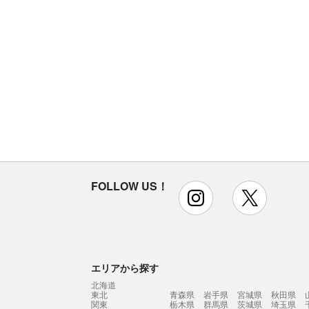
FOLLOW US！
instagram
x
エリアから探す
北海道
東北
青森県
岩手県
宮城県
秋田県
関東
栃木県
群馬県
茨城県
埼玉県