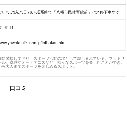
ス 73.73A,75C,76,76B系統で「八幡市民体育館前」バス停下車すぐ
81-6111
/www.yawatataiikukan.jp/taiikukan.htm
園に隣接しており、スポーツ活動の場として親しまれている。フットサ
ール、卓球やオートテニスなど、様々なスポーツを楽しむことができ、
から大人までスポーツを楽しめるスポット。
口コミ