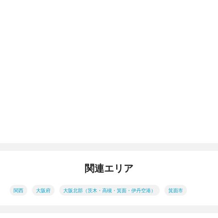
関連エリア
関西
大阪府
大阪北部（茨木・高槻・箕面・伊丹空港）
箕面市