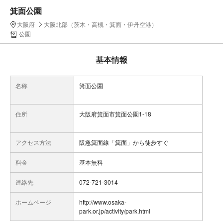
箕面公園
大阪府
大阪北部（茨木・高槻・箕面・伊丹空港）
公園
基本情報
名称
箕面公園
住所
大阪府箕面市箕面公園1-18
アクセス方法
阪急箕面線「箕面」から徒歩すぐ
料金
基本無料
連絡先
072-721-3014
ホームページ
http://www.osaka-
park.or.jp/activity/park.html