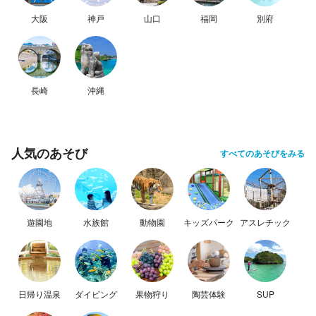
大阪
神戸
山口
福岡
別府
長崎
沖縄
人気のあそび
すべてのあそびをみる
遊園地
水族館
動物園
キッズパーク
アスレチック
日帰り温泉
ダイビング
果物狩り
陶芸体験
SUP