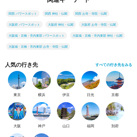
関西 パワースポット
関西 神社・仏閣
関西 お寺・寺院・仏閣
大阪府 パワースポット
大阪府 神社・仏閣
大阪府 お寺・寺院・仏閣
大阪城・京橋・市内東部 パワースポット
大阪城・京橋・市内東部 神社・仏閣
大阪城・京橋・市内東部 お寺・寺院・仏閣
人気の行き先
すべての行き先をみる
東京
横浜
伊豆
日光
京都
大阪
神戸
山口
福岡
別府