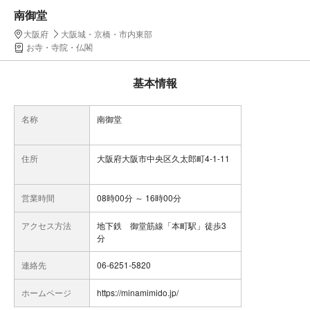
南御堂
大阪府
大阪城・京橋・市内東部
お寺・寺院・仏閣
基本情報
名称
南御堂
住所
大阪府大阪市中央区久太郎町4-1-11
営業時間
08時00分 ～ 16時00分
アクセス方法
地下鉄 御堂筋線「本町駅」徒歩3
分
連絡先
06-6251-5820
ホームページ
https://minamimido.jp/