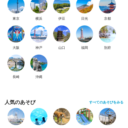
東京
横浜
伊豆
日光
京都
大阪
神戸
山口
福岡
別府
長崎
沖縄
人気のあそび
すべてのあそびをみる