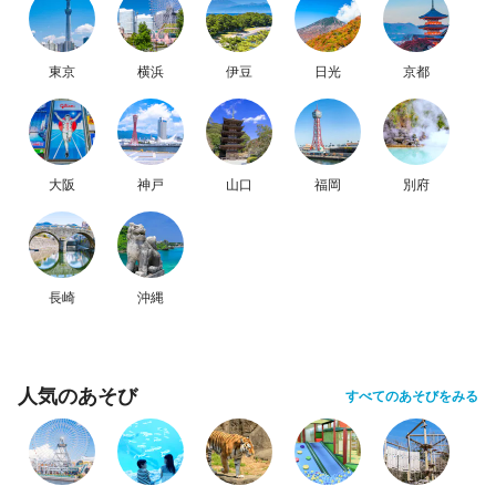
東京
横浜
伊豆
日光
京都
大阪
神戸
山口
福岡
別府
長崎
沖縄
人気のあそび
すべてのあそびをみる