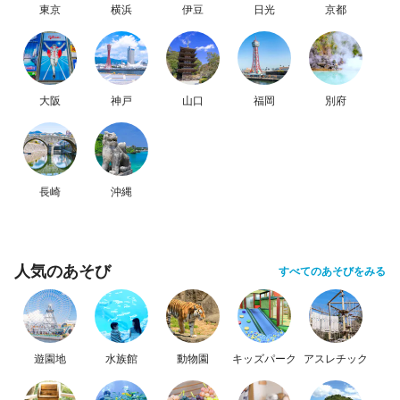
東京
横浜
伊豆
日光
京都
大阪
神戸
山口
福岡
別府
長崎
沖縄
人気のあそび
すべてのあそびをみる
遊園地
水族館
動物園
キッズパーク
アスレチック