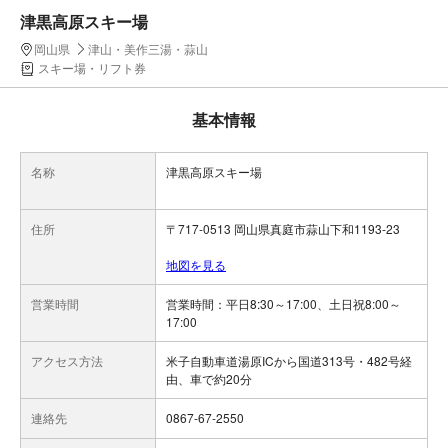
津黒高原スキー場
岡山県
津山・美作三湯・蒜山
スキー場・リフト券
基本情報
名称
津黒高原スキー場
住所
〒717-0513 岡山県真庭市蒜山下和1193-23
地図を見る
営業時間
営業時間：平日8:30～17:00、土日祝8:00～
17:00
アクセス方法
米子自動車道湯原ICから国道313号・482号経
由、車で約20分
連絡先
0867-67-2550