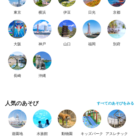
東京
横浜
伊豆
日光
京都
大阪
神戸
山口
福岡
別府
長崎
沖縄
人気のあそび
すべてのあそびをみる
遊園地
水族館
動物園
キッズパーク
アスレチック