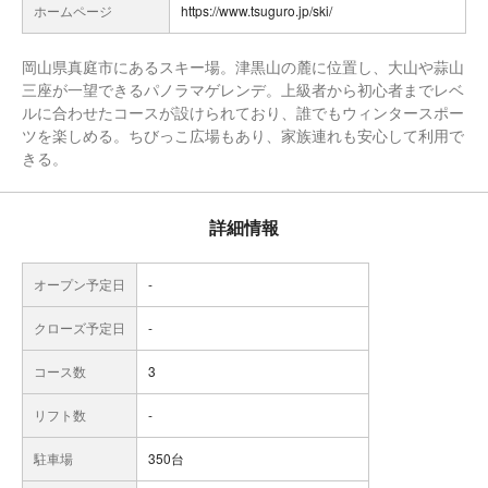
ホームページ
https://www.tsuguro.jp/ski/
岡山県真庭市にあるスキー場。津黒山の麓に位置し、大山や蒜山
三座が一望できるパノラマゲレンデ。上級者から初心者までレベ
ルに合わせたコースが設けられており、誰でもウィンタースポー
ツを楽しめる。ちびっこ広場もあり、家族連れも安心して利用で
きる。
詳細情報
オープン予定日
-
クローズ予定日
-
コース数
3
リフト数
-
駐車場
350台