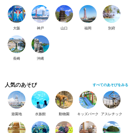
大阪
神戸
山口
福岡
別府
長崎
沖縄
人気のあそび
すべてのあそびをみる
遊園地
水族館
動物園
キッズパーク
アスレチック