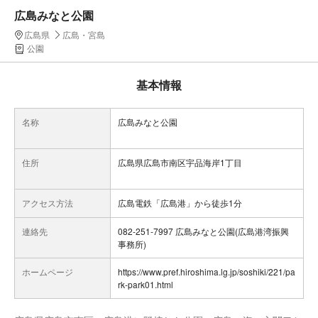
広島みなと公園
広島県
広島・宮島
公園
基本情報
名称
広島みなと公園
住所
広島県広島市南区宇品海岸1丁目
アクセス方法
広島電鉄「広島港」から徒歩1分
連絡先
082-251-7997 広島みなと公園(広島港湾振興
事務所)
ホームページ
https://www.pref.hiroshima.lg.jp/soshiki/221/pa
rk-park01.html