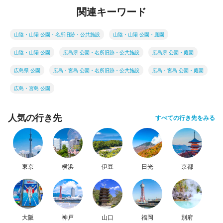
関連キーワード
山陰・山陽 公園・名所旧跡・公共施設
山陰・山陽 公園・庭園
山陰・山陽 公園
広島県 公園・名所旧跡・公共施設
広島県 公園・庭園
広島県 公園
広島・宮島 公園・名所旧跡・公共施設
広島・宮島 公園・庭園
広島・宮島 公園
人気の行き先
すべての行き先をみる
東京
横浜
伊豆
日光
京都
大阪
神戸
山口
福岡
別府