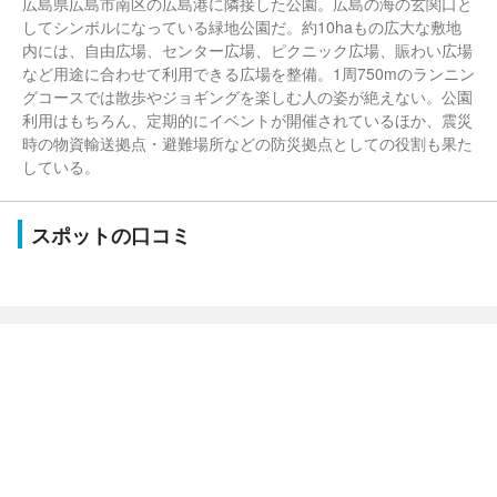
広島県広島市南区の広島港に隣接した公園。広島の海の玄関口と
してシンボルになっている緑地公園だ。約10haもの広大な敷地
内には、自由広場、センター広場、ピクニック広場、賑わい広場
など用途に合わせて利用できる広場を整備。1周750mのランニン
グコースでは散歩やジョギングを楽しむ人の姿が絶えない。公園
利用はもちろん、定期的にイベントが開催されているほか、震災
時の物資輸送拠点・避難場所などの防災拠点としての役割も果た
している。
スポットの口コミ