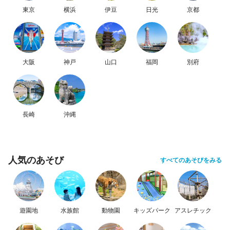
東京
横浜
伊豆
日光
京都
大阪
神戸
山口
福岡
別府
長崎
沖縄
人気のあそび
すべてのあそびをみる
遊園地
水族館
動物園
キッズパーク
アスレチック