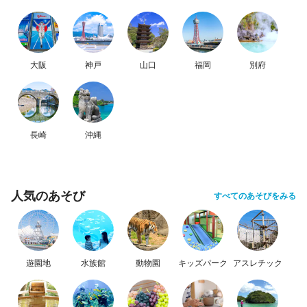
大阪
神戸
山口
福岡
別府
長崎
沖縄
人気のあそび
すべてのあそびをみる
遊園地
水族館
動物園
キッズパーク
アスレチック