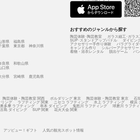
おすすめのジャンルから探す
陶芸体験･陶芸教室
ガラス細工･ガラス
SUP･スタンドアップパドル
ダイビン
山形県
福島県
アクセサリー手作り体験
パラグライダ
千葉県
東京都
神奈川県
キャンドル作り
シルバーアクセサリー
着物・浴衣レンタル
脱出ゲーム
バ
奈良県
和歌山県
山口県
大分県
宮崎県
鹿児島県
陶芸体験・陶芸教室 関西
ボルダリング 東京
陶芸体験・陶芸教室 東京
石
ケリング
ラフティング 関東
ニセコ ラフティング
水上 ラフティング
横浜
奥多摩 ラフティング
串本 ダイビング
鬼怒川 ラフティング
球磨川 ラフテ
古島 ダイビング
SUP 関東
花火大会 関東
アソビュー！ギフト
人気の観光スポット情報