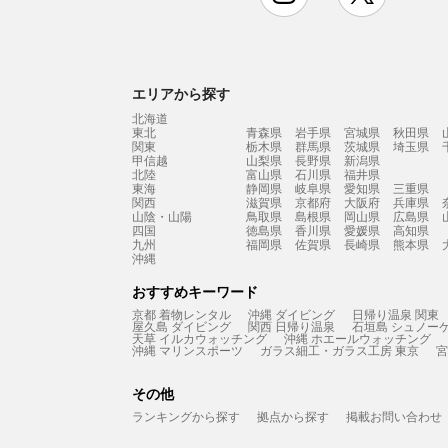
エリアから探す
北海道
東北
青森県
岩手県
宮城県
秋田県
関東
栃木県
群馬県
茨城県
埼玉県
甲信越
山梨県
長野県
新潟県
北陸
富山県
石川県
福井県
東海
静岡県
岐阜県
愛知県
三重県
関西
滋賀県
京都府
大阪府
兵庫県
山陰・山陽
鳥取県
島根県
岡山県
広島県
四国
徳島県
香川県
愛媛県
高知県
九州
福岡県
佐賀県
長崎県
熊本県
沖縄
おすすめキーワード
京都 着物レンタル
沖縄 ダイビング
日帰り温泉 関東
屋久島 ダイビング
関西 日帰り温泉
石垣島 シュノー
天草 イルカウォッチング
沖縄 ホエールウォッチング
沖縄 マリンスポーツ
ガラス細工・ガラス工房 東京
宮
その他
ランキングから探す
拠点から探す
掲載お問い合わせ