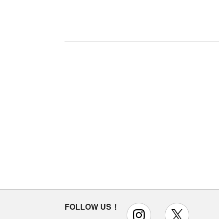
FOLLOW US！
instagram
x