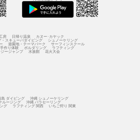
工房
日帰り温泉
カヌー･カヤック
グ・スキューバダイビング
シュノーケリング
ー
遊園地・テーマパーク
サーフィンスクール
 手作り体験
ボルダリング
ラフティング
ンジージャンプ
水族館
花火大会
垣島 ダイビング
沖縄 シュノーケリング
 クルージング
沖縄 パラセーリング
ィング
ラフティング 関西
いちご狩り 関東