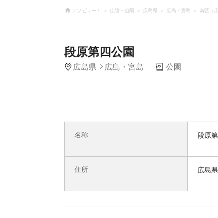
アソビュー！
山陰・山陽
広島県
広島・宮島
南区（
段原第四公園
広島県
広島・宮島
公園
名称
段原第
住所
広島県