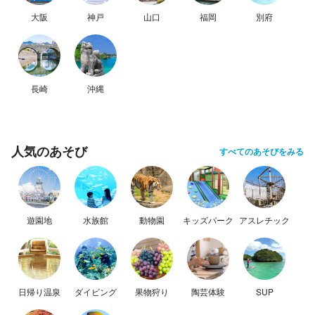
大阪
神戸
山口
福岡
別府
長崎
沖縄
人気のあそび
すべてのあそびをみる
遊園地
水族館
動物園
キッズパーク
アスレチック
日帰り温泉
ダイビング
果物狩り
陶芸体験
SUP