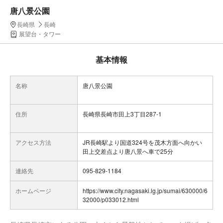
唐八景公園
長崎県
長崎
展望台・タワー
基本情報
名称
唐八景公園
住所
長崎県長崎市田上3丁目287-1
アクセス方法
JR長崎駅より国道324号を茂木方面へ向かい
田上交差点より唐八景へ車で25分
連絡先
095-829-1184
ホームページ
https://www.city.nagasaki.lg.jp/sumai/630000/6
32000/p033012.html