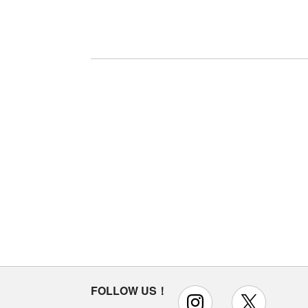
FOLLOW US！
instagram
x