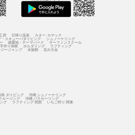
工房
日帰り温泉
カヌー･カヤック
グ・スキューバダイビング
シュノーケリング
ー
遊園地・テーマパーク
サーフィンスクール
 手作り体験
ボルダリング
ラフティング
ンジージャンプ
水族館
花火大会
垣島 ダイビング
沖縄 シュノーケリング
 クルージング
沖縄 パラセーリング
ィング
ラフティング 関西
いちご狩り 関東