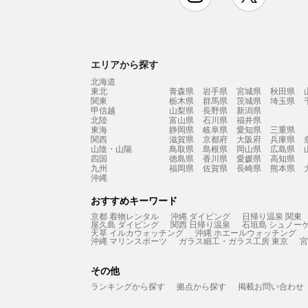
エリアから探す
北海道
東北
青森県
岩手県
宮城県
秋田県
関東
栃木県
群馬県
茨城県
埼玉県
甲信越
山梨県
長野県
新潟県
北陸
富山県
石川県
福井県
東海
静岡県
岐阜県
愛知県
三重県
関西
滋賀県
京都府
大阪府
兵庫県
山陰・山陽
鳥取県
島根県
岡山県
広島県
四国
徳島県
香川県
愛媛県
高知県
九州
福岡県
佐賀県
長崎県
熊本県
沖縄
おすすめキーワード
京都 着物レンタル
沖縄 ダイビング
日帰り温泉 関東
屋久島 ダイビング
関西 日帰り温泉
石垣島 シュノー
天草 イルカウォッチング
沖縄 ホエールウォッチング
沖縄 マリンスポーツ
ガラス細工・ガラス工房 東京
宮
その他
ランキングから探す
拠点から探す
掲載お問い合わせ