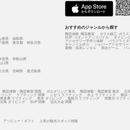
おすすめのジャンルから探す
陶芸体験･陶芸教室
ガラス細工･ガラス
SUP･スタンドアップパドル
ダイビン
山形県
福島県
アクセサリー手作り体験
パラグライダ
千葉県
東京都
神奈川県
キャンドル作り
シルバーアクセサリー
着物・浴衣レンタル
脱出ゲーム
バ
奈良県
和歌山県
山口県
大分県
宮崎県
鹿児島県
陶芸体験・陶芸教室 関西
ボルダリング 東京
陶芸体験・陶芸教室 東京
石
ケリング
ラフティング 関東
ニセコ ラフティング
水上 ラフティング
横浜
奥多摩 ラフティング
串本 ダイビング
鬼怒川 ラフティング
球磨川 ラフテ
古島 ダイビング
SUP 関東
花火大会 関東
アソビュー！ギフト
人気の観光スポット情報