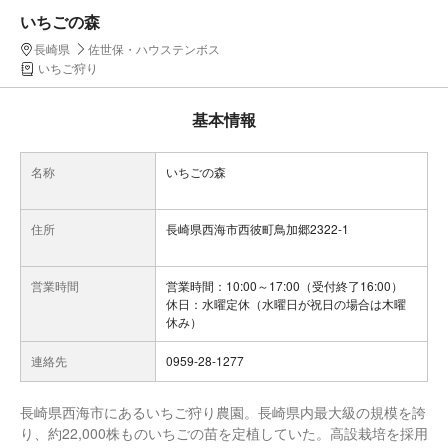
いちごの森
長崎県
佐世保・ハウステンボス
いちご狩り
基本情報
名称
いちごの森
住所
長崎県西海市西彼町鳥加郷2322-1
営業時間
営業時間：10:00～17:00（受付終了16:00）
休日：水曜定休（水曜日が祝日の場合は木曜
休み）
連絡先
0959-28-1277
長崎県西海市にあるいちご狩り農園。長崎県内最大級の規模を誇
り、約22,000株ものいちごの苗を定植していた。高設栽培を採用