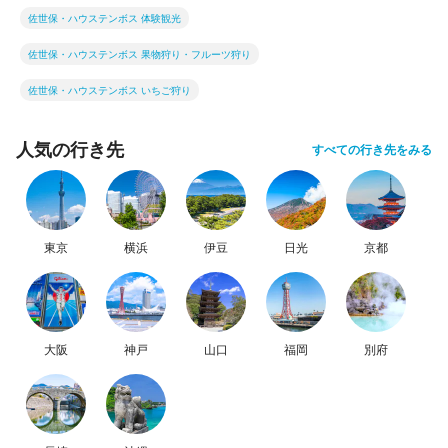
佐世保・ハウステンボス 体験観光
佐世保・ハウステンボス 果物狩り・フルーツ狩り
佐世保・ハウステンボス いちご狩り
人気の行き先
すべての行き先をみる
東京
横浜
伊豆
日光
京都
大阪
神戸
山口
福岡
別府