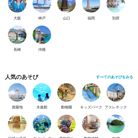
大阪
神戸
山口
福岡
別府
長崎
沖縄
人気のあそび
すべてのあそびをみる
遊園地
水族館
動物園
キッズパーク
アスレチック