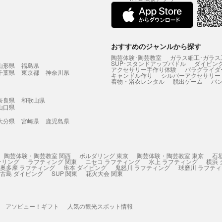
おすすめのジャンルから探す
陶芸体験･陶芸教室
ガラス細工･ガラス
SUP･スタンドアップパドル
ダイビン
山形県
福島県
アクセサリー手作り体験
パラグライダ
千葉県
東京都
神奈川県
キャンドル作り
シルバーアクセサリー
着物・浴衣レンタル
脱出ゲーム
バ
奈良県
和歌山県
山口県
大分県
宮崎県
鹿児島県
陶芸体験・陶芸教室 関西
ボルダリング 東京
陶芸体験・陶芸教室 東京
石
ケリング
ラフティング 関東
ニセコ ラフティング
水上 ラフティング
横浜
奥多摩 ラフティング
串本 ダイビング
鬼怒川 ラフティング
球磨川 ラフテ
古島 ダイビング
SUP 関東
花火大会 関東
アソビュー！ギフト
人気の観光スポット情報