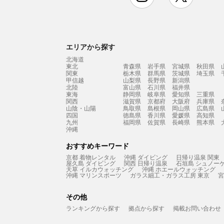
エリアから探す
北海道
東北
青森県
岩手県
宮城県
秋田県
関東
栃木県
群馬県
茨城県
埼玉県
甲信越
山梨県
長野県
新潟県
北陸
富山県
石川県
福井県
東海
静岡県
岐阜県
愛知県
三重県
関西
滋賀県
京都府
大阪府
兵庫県
山陰・山陽
鳥取県
島根県
岡山県
広島県
四国
徳島県
香川県
愛媛県
高知県
九州
福岡県
佐賀県
長崎県
熊本県
沖縄
おすすめキーワード
京都 着物レンタル
沖縄 ダイビング
日帰り温泉 関東
屋久島 ダイビング
関西 日帰り温泉
石垣島 シュノー
天草 イルカウォッチング
沖縄 ホエールウォッチング
沖縄 マリンスポーツ
ガラス細工・ガラス工房 東京
宮
その他
ランキングから探す
拠点から探す
掲載お問い合わせ