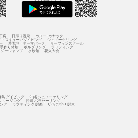
工房
日帰り温泉
カヌー･カヤック
グ・スキューバダイビング
シュノーケリング
ー
遊園地・テーマパーク
サーフィンスクール
 手作り体験
ボルダリング
ラフティング
ンジージャンプ
水族館
花火大会
垣島 ダイビング
沖縄 シュノーケリング
 クルージング
沖縄 パラセーリング
ィング
ラフティング 関西
いちご狩り 関東