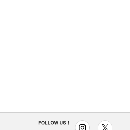
FOLLOW US！
instagram
x