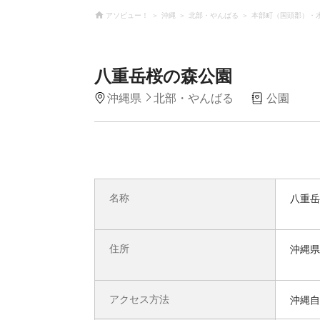
アソビュー！
沖縄
北部・やんばる
本部町（国頭郡）・
八重岳桜の森公園
沖縄県
北部・やんばる
公園
名称
八重岳
住所
沖縄県
アクセス方法
沖縄自