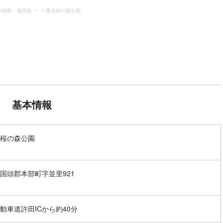
水納島・瀬底島
八重岳桜の森公園
基本情報
桜の森公園
国頭郡本部町字並里921
動車道許田ICから約40分