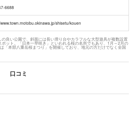
47-6688
//www.town.motobu.okinawa.jp/shisetu/kouen
しの良い公園で、斜面には長い滑り台やカラフルな大型遊具が複数設置
スポット。「日本一早咲き」といわれる桜の名所でもあり、1月～2月の
期には「本部八重岳桜まつり」を開催しており、地元の方だけでなく全国
口コミ