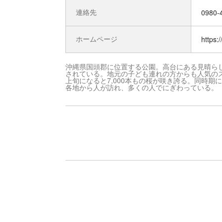
連絡先
0980-
ホームページ
https:
沖縄県国頭郡に位置する公園。高台にある見晴ら
されている。地元の子ども連れの方からも人気の
上旬になると7,000本もの桜が咲き誇る。同時
各地から人が訪れ、多くの人でにぎわっている。