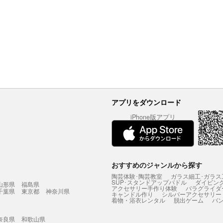
アプリをダウンロード
iPhone版アプリ
おすすめのジャンルから探す
陶芸体験･陶芸教室
ガラス細工･ガラス
SUP･スタンドアップパドル
ダイビン
山形県
福島県
アクセサリー手作り体験
パラグライダ
千葉県
東京都
神奈川県
キャンドル作り
シルバーアクセサリー
着物・浴衣レンタル
脱出ゲーム
バ
奈良県
和歌山県