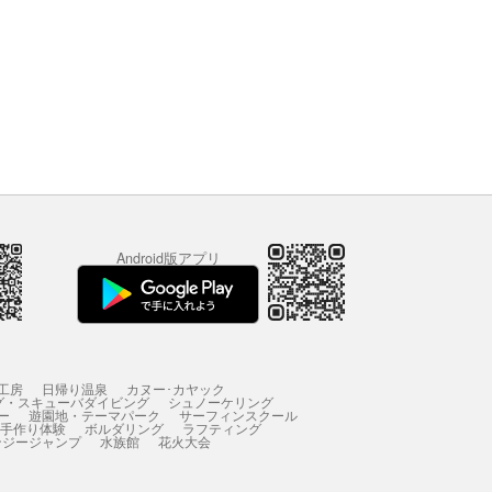
Android版アプリ
工房
日帰り温泉
カヌー･カヤック
グ・スキューバダイビング
シュノーケリング
ー
遊園地・テーマパーク
サーフィンスクール
 手作り体験
ボルダリング
ラフティング
ンジージャンプ
水族館
花火大会