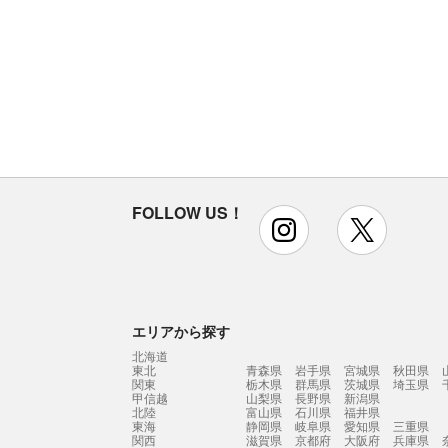
FOLLOW US！
instagram
x
エリアから探す
北海道
東北
青森県
岩手県
宮城県
秋田県
関東
栃木県
群馬県
茨城県
埼玉県
甲信越
山梨県
長野県
新潟県
北陸
富山県
石川県
福井県
東海
静岡県
岐阜県
愛知県
三重県
関西
滋賀県
京都府
大阪府
兵庫県