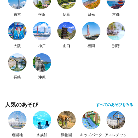
東京
横浜
伊豆
日光
京都
大阪
神戸
山口
福岡
別府
長崎
沖縄
人気のあそび
すべてのあそびをみる
遊園地
水族館
動物園
キッズパーク
アスレチック