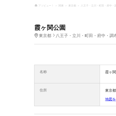
アソビュー！
関東
東京都
八王子・立川・町田・府中・
霞ヶ関公園
東京都
八王子・立川・町田・府中・調
名称
霞ヶ関
住所
東京都
地図を