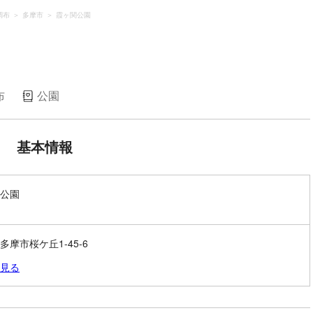
調布
多摩市
霞ヶ関公園
布
公園
基本情報
公園
多摩市桜ケ丘1-45-6
見る