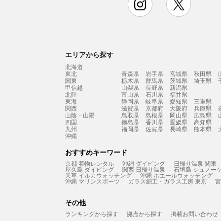
エリアから探す
北海道
東北
青森県
岩手県
宮城県
秋田県
関東
栃木県
群馬県
茨城県
埼玉県
甲信越
山梨県
長野県
新潟県
北陸
富山県
石川県
福井県
東海
静岡県
岐阜県
愛知県
三重県
関西
滋賀県
京都府
大阪府
兵庫県
山陰・山陽
鳥取県
島根県
岡山県
広島県
四国
徳島県
香川県
愛媛県
高知県
九州
福岡県
佐賀県
長崎県
熊本県
沖縄
おすすめキーワード
京都 着物レンタル
沖縄 ダイビング
日帰り温泉 関東
屋久島 ダイビング
関西 日帰り温泉
石垣島 シュノー
天草 イルカウォッチング
沖縄 ホエールウォッチング
沖縄 マリンスポーツ
ガラス細工・ガラス工房 東京
宮
その他
ランキングから探す
拠点から探す
掲載お問い合わせ