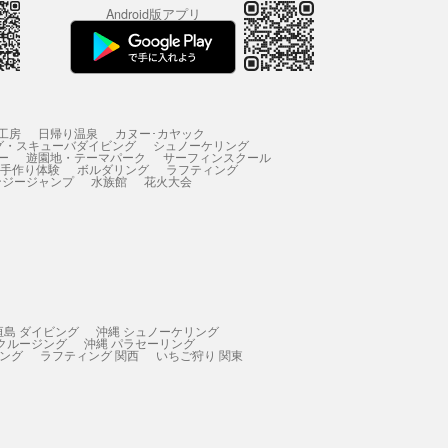
Android版アプリ
工房
日帰り温泉
カヌー･カヤック
グ・スキューバダイビング
シュノーケリング
ー
遊園地・テーマパーク
サーフィンスクール
 手作り体験
ボルダリング
ラフティング
ンジージャンプ
水族館
花火大会
垣島 ダイビング
沖縄 シュノーケリング
 クルージング
沖縄 パラセーリング
ィング
ラフティング 関西
いちご狩り 関東