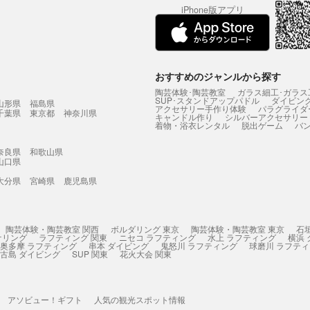
iPhone版アプリ
おすすめのジャンルから探す
陶芸体験･陶芸教室
ガラス細工･ガラス
SUP･スタンドアップパドル
ダイビン
山形県
福島県
アクセサリー手作り体験
パラグライダ
千葉県
東京都
神奈川県
キャンドル作り
シルバーアクセサリー
着物・浴衣レンタル
脱出ゲーム
バ
奈良県
和歌山県
山口県
大分県
宮崎県
鹿児島県
陶芸体験・陶芸教室 関西
ボルダリング 東京
陶芸体験・陶芸教室 東京
石
ケリング
ラフティング 関東
ニセコ ラフティング
水上 ラフティング
横浜
奥多摩 ラフティング
串本 ダイビング
鬼怒川 ラフティング
球磨川 ラフテ
古島 ダイビング
SUP 関東
花火大会 関東
アソビュー！ギフト
人気の観光スポット情報