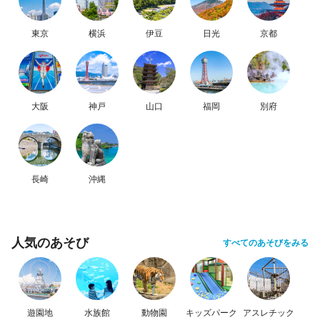
東京
横浜
伊豆
日光
京都
大阪
神戸
山口
福岡
別府
長崎
沖縄
人気のあそび
すべてのあそびをみる
遊園地
水族館
動物園
キッズパーク
アスレチック