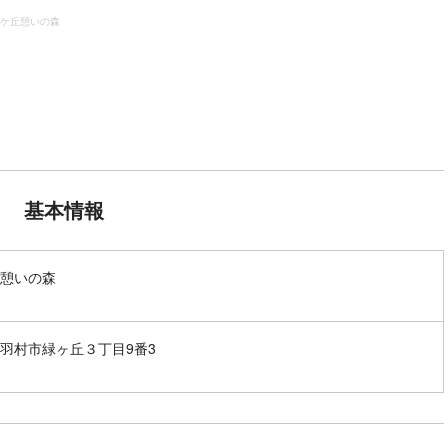
ケ丘憩いの森
基本情報
憩いの森
羽村市緑ヶ丘３丁目9番3