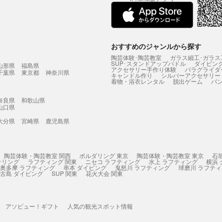
おすすめのジャンルから探す
陶芸体験･陶芸教室
ガラス細工･ガラス
SUP･スタンドアップパドル
ダイビン
山形県
福島県
アクセサリー手作り体験
パラグライダ
千葉県
東京都
神奈川県
キャンドル作り
シルバーアクセサリー
着物・浴衣レンタル
脱出ゲーム
バ
奈良県
和歌山県
山口県
大分県
宮崎県
鹿児島県
陶芸体験・陶芸教室 関西
ボルダリング 東京
陶芸体験・陶芸教室 東京
石
ケリング
ラフティング 関東
ニセコ ラフティング
水上 ラフティング
横浜
奥多摩 ラフティング
串本 ダイビング
鬼怒川 ラフティング
球磨川 ラフテ
古島 ダイビング
SUP 関東
花火大会 関東
アソビュー！ギフト
人気の観光スポット情報