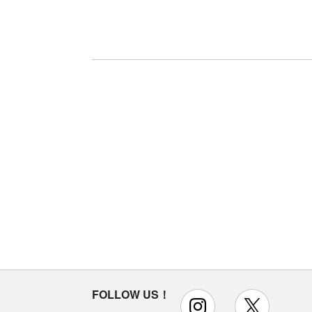
FOLLOW US！
instagram
x