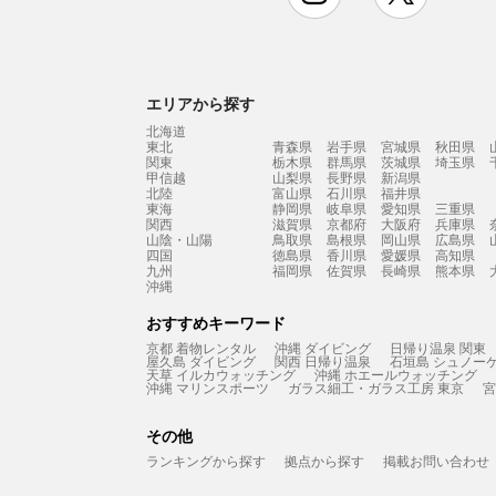
エリアから探す
北海道
東北
青森県
岩手県
宮城県
秋田県
関東
栃木県
群馬県
茨城県
埼玉県
甲信越
山梨県
長野県
新潟県
北陸
富山県
石川県
福井県
東海
静岡県
岐阜県
愛知県
三重県
関西
滋賀県
京都府
大阪府
兵庫県
山陰・山陽
鳥取県
島根県
岡山県
広島県
四国
徳島県
香川県
愛媛県
高知県
九州
福岡県
佐賀県
長崎県
熊本県
沖縄
おすすめキーワード
京都 着物レンタル
沖縄 ダイビング
日帰り温泉 関東
屋久島 ダイビング
関西 日帰り温泉
石垣島 シュノー
天草 イルカウォッチング
沖縄 ホエールウォッチング
沖縄 マリンスポーツ
ガラス細工・ガラス工房 東京
宮
その他
ランキングから探す
拠点から探す
掲載お問い合わせ