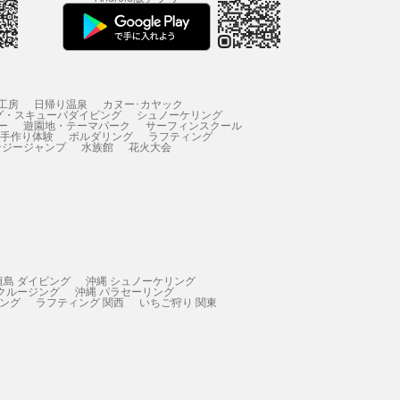
工房
日帰り温泉
カヌー･カヤック
グ・スキューバダイビング
シュノーケリング
ー
遊園地・テーマパーク
サーフィンスクール
 手作り体験
ボルダリング
ラフティング
ンジージャンプ
水族館
花火大会
垣島 ダイビング
沖縄 シュノーケリング
 クルージング
沖縄 パラセーリング
ィング
ラフティング 関西
いちご狩り 関東