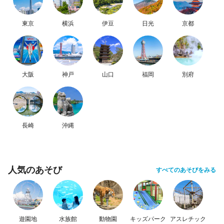
東京
横浜
伊豆
日光
京都
大阪
神戸
山口
福岡
別府
長崎
沖縄
人気のあそび
すべてのあそびをみる
遊園地
水族館
動物園
キッズパーク
アスレチック