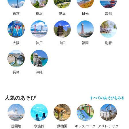
東京
横浜
伊豆
日光
京都
大阪
神戸
山口
福岡
別府
長崎
沖縄
人気のあそび
すべてのあそびをみる
遊園地
水族館
動物園
キッズパーク
アスレチック