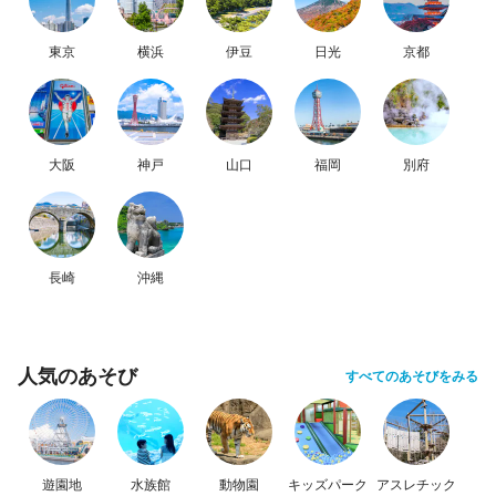
東京
横浜
伊豆
日光
京都
大阪
神戸
山口
福岡
別府
長崎
沖縄
人気のあそび
すべてのあそびをみる
遊園地
水族館
動物園
キッズパーク
アスレチック