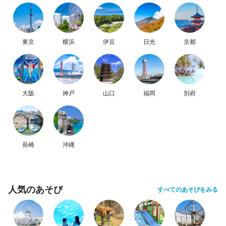
東京
横浜
伊豆
日光
京都
大阪
神戸
山口
福岡
別府
長崎
沖縄
人気のあそび
すべてのあそびをみる