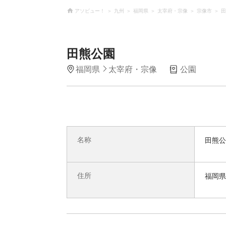
アソビュー！
九州
福岡県
太宰府・宗像
宗像市
田
田熊公園
福岡県
太宰府・宗像
公園
名称
田熊公
住所
福岡県