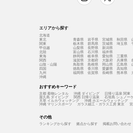
エリアから探す
北海道
東北
青森県
岩手県
宮城県
秋田県
関東
栃木県
群馬県
茨城県
埼玉県
甲信越
山梨県
長野県
新潟県
北陸
富山県
石川県
福井県
東海
静岡県
岐阜県
愛知県
三重県
関西
滋賀県
京都府
大阪府
兵庫県
山陰・山陽
鳥取県
島根県
岡山県
広島県
四国
徳島県
香川県
愛媛県
高知県
九州
福岡県
佐賀県
長崎県
熊本県
沖縄
おすすめキーワード
京都 着物レンタル
沖縄 ダイビング
日帰り温泉 関東
屋久島 ダイビング
関西 日帰り温泉
石垣島 シュノー
天草 イルカウォッチング
沖縄 ホエールウォッチング
沖縄 マリンスポーツ
ガラス細工・ガラス工房 東京
宮
その他
ランキングから探す
拠点から探す
掲載お問い合わせ