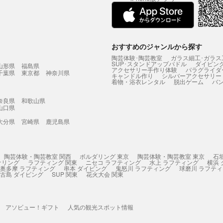
おすすめのジャンルから探す
陶芸体験･陶芸教室
ガラス細工･ガラス
SUP･スタンドアップパドル
ダイビン
山形県
福島県
アクセサリー手作り体験
パラグライダ
千葉県
東京都
神奈川県
キャンドル作り
シルバーアクセサリー
着物・浴衣レンタル
脱出ゲーム
バ
奈良県
和歌山県
山口県
大分県
宮崎県
鹿児島県
陶芸体験・陶芸教室 関西
ボルダリング 東京
陶芸体験・陶芸教室 東京
石
ケリング
ラフティング 関東
ニセコ ラフティング
水上 ラフティング
横浜
奥多摩 ラフティング
串本 ダイビング
鬼怒川 ラフティング
球磨川 ラフテ
古島 ダイビング
SUP 関東
花火大会 関東
アソビュー！ギフト
人気の観光スポット情報