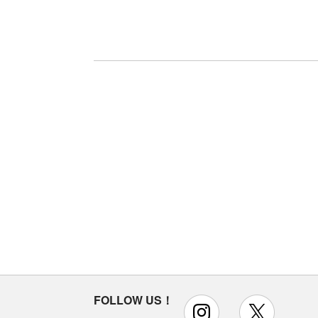
FOLLOW US！
instagram
x