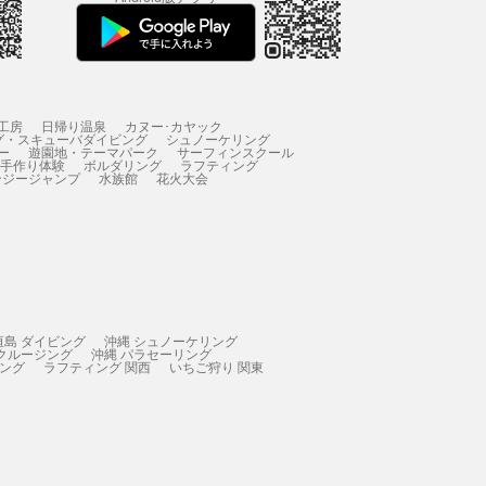
工房
日帰り温泉
カヌー･カヤック
グ・スキューバダイビング
シュノーケリング
ー
遊園地・テーマパーク
サーフィンスクール
 手作り体験
ボルダリング
ラフティング
ンジージャンプ
水族館
花火大会
垣島 ダイビング
沖縄 シュノーケリング
 クルージング
沖縄 パラセーリング
ィング
ラフティング 関西
いちご狩り 関東