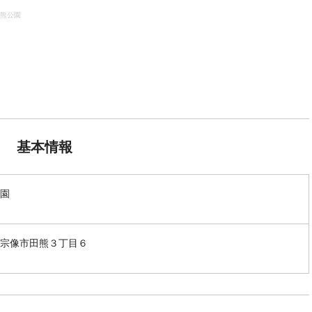
熊公園
基本情報
園
宗像市田熊３丁目６