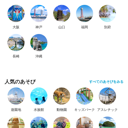
大阪
神戸
山口
福岡
別府
長崎
沖縄
人気のあそび
すべてのあそびをみる
遊園地
水族館
動物園
キッズパーク
アスレチック