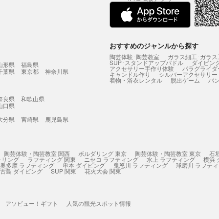
おすすめのジャンルから探す
陶芸体験･陶芸教室
ガラス細工･ガラス
SUP･スタンドアップパドル
ダイビン
山形県
福島県
アクセサリー手作り体験
パラグライダ
千葉県
東京都
神奈川県
キャンドル作り
シルバーアクセサリー
着物・浴衣レンタル
脱出ゲーム
バ
奈良県
和歌山県
山口県
大分県
宮崎県
鹿児島県
陶芸体験・陶芸教室 関西
ボルダリング 東京
陶芸体験・陶芸教室 東京
石
ケリング
ラフティング 関東
ニセコ ラフティング
水上 ラフティング
横浜
奥多摩 ラフティング
串本 ダイビング
鬼怒川 ラフティング
球磨川 ラフテ
古島 ダイビング
SUP 関東
花火大会 関東
アソビュー！ギフト
人気の観光スポット情報