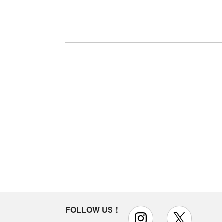
FOLLOW US！
instagram
x