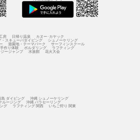
工房
日帰り温泉
カヌー･カヤック
グ・スキューバダイビング
シュノーケリング
ー
遊園地・テーマパーク
サーフィンスクール
 手作り体験
ボルダリング
ラフティング
ンジージャンプ
水族館
花火大会
垣島 ダイビング
沖縄 シュノーケリング
 クルージング
沖縄 パラセーリング
ィング
ラフティング 関西
いちご狩り 関東