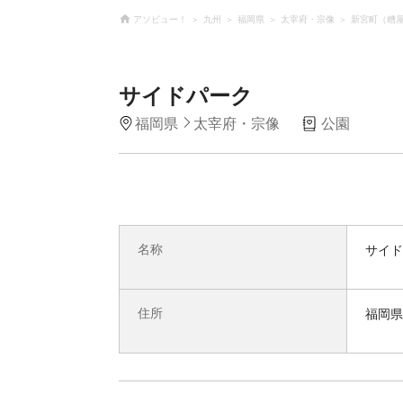
アソビュー！
九州
福岡県
太宰府・宗像
新宮町（糟
サイドパーク
福岡県
太宰府・宗像
公園
名称
サイド
住所
福岡県