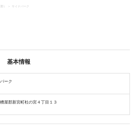
屋郡）
サイドパーク
基本情報
パーク
糟屋郡新宮町杜の宮４丁目１３