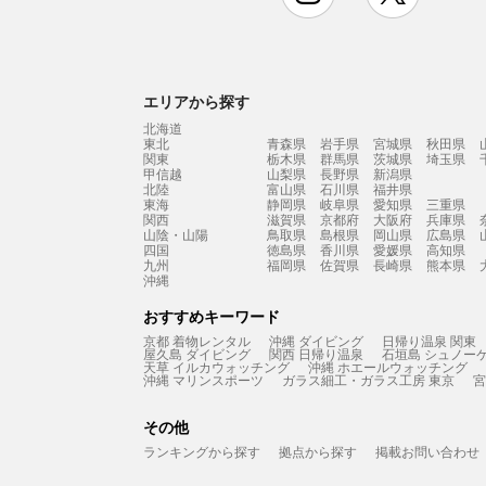
エリアから探す
北海道
東北
青森県
岩手県
宮城県
秋田県
関東
栃木県
群馬県
茨城県
埼玉県
甲信越
山梨県
長野県
新潟県
北陸
富山県
石川県
福井県
東海
静岡県
岐阜県
愛知県
三重県
関西
滋賀県
京都府
大阪府
兵庫県
山陰・山陽
鳥取県
島根県
岡山県
広島県
四国
徳島県
香川県
愛媛県
高知県
九州
福岡県
佐賀県
長崎県
熊本県
沖縄
おすすめキーワード
京都 着物レンタル
沖縄 ダイビング
日帰り温泉 関東
屋久島 ダイビング
関西 日帰り温泉
石垣島 シュノー
天草 イルカウォッチング
沖縄 ホエールウォッチング
沖縄 マリンスポーツ
ガラス細工・ガラス工房 東京
宮
その他
ランキングから探す
拠点から探す
掲載お問い合わせ