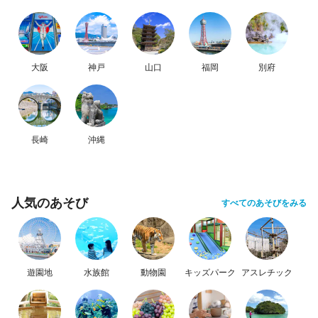
大阪
神戸
山口
福岡
別府
長崎
沖縄
人気のあそび
すべてのあそびをみる
遊園地
水族館
動物園
キッズパーク
アスレチック