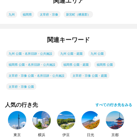
関連エリア
九州
福岡県
太宰府・宗像
新宮町（糟屋郡）
関連キーワード
九州 公園・名所旧跡・公共施設
九州 公園・庭園
九州 公園
福岡県 公園・名所旧跡・公共施設
福岡県 公園・庭園
福岡県 公園
太宰府・宗像 公園・名所旧跡・公共施設
太宰府・宗像 公園・庭園
太宰府・宗像 公園
人気の行き先
すべての行き先をみる
東京
横浜
伊豆
日光
京都