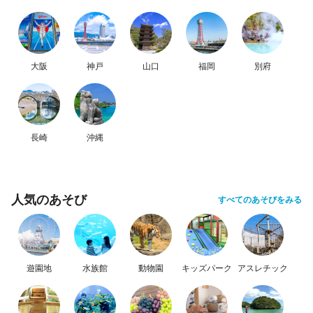
大阪
神戸
山口
福岡
別府
長崎
沖縄
人気のあそび
すべてのあそびをみる
遊園地
水族館
動物園
キッズパーク
アスレチック