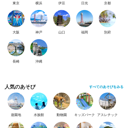
東京
横浜
伊豆
日光
京都
大阪
神戸
山口
福岡
別府
長崎
沖縄
人気のあそび
すべてのあそびをみる
遊園地
水族館
動物園
キッズパーク
アスレチック