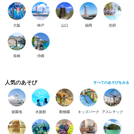
大阪
神戸
山口
福岡
別府
長崎
沖縄
人気のあそび
すべてのあそびをみる
遊園地
水族館
動物園
キッズパーク
アスレチック