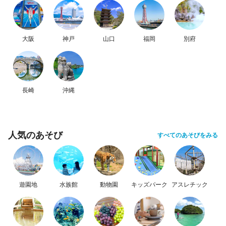
大阪
神戸
山口
福岡
別府
長崎
沖縄
人気のあそび
すべてのあそびをみる
遊園地
水族館
動物園
キッズパーク
アスレチック