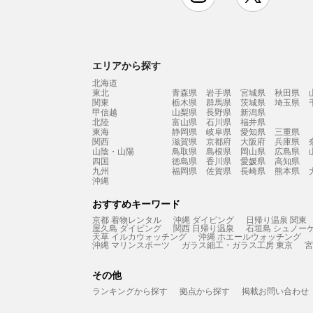
エリアから探す
北海道
東北
青森県
岩手県
宮城県
秋田県
関東
栃木県
群馬県
茨城県
埼玉県
甲信越
山梨県
長野県
新潟県
北陸
富山県
石川県
福井県
東海
静岡県
岐阜県
愛知県
三重県
関西
滋賀県
京都府
大阪府
兵庫県
山陰・山陽
鳥取県
島根県
岡山県
広島県
四国
徳島県
香川県
愛媛県
高知県
九州
福岡県
佐賀県
長崎県
熊本県
沖縄
おすすめキーワード
京都 着物レンタル
沖縄 ダイビング
日帰り温泉 関東
屋久島 ダイビング
関西 日帰り温泉
石垣島 シュノー
天草 イルカウォッチング
沖縄 ホエールウォッチング
沖縄 マリンスポーツ
ガラス細工・ガラス工房 東京
宮
その他
ランキングから探す
拠点から探す
掲載お問い合わせ