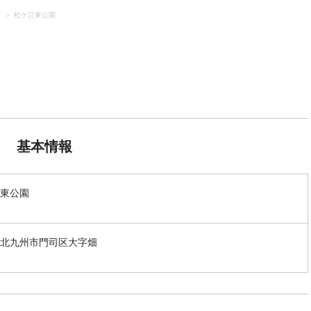
）
松ケ江東公園
基本情報
東公園
北九州市門司区大字畑