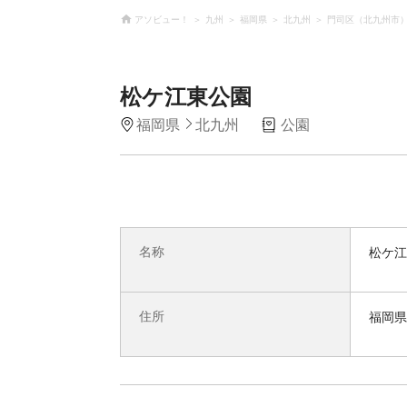
アソビュー！
九州
福岡県
北九州
門司区（北九州市
松ケ江東公園
福岡県
北九州
公園
名称
松ケ江
住所
福岡県