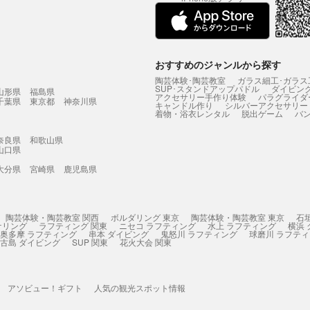
おすすめのジャンルから探す
陶芸体験･陶芸教室
ガラス細工･ガラス
SUP･スタンドアップパドル
ダイビン
山形県
福島県
アクセサリー手作り体験
パラグライダ
千葉県
東京都
神奈川県
キャンドル作り
シルバーアクセサリー
着物・浴衣レンタル
脱出ゲーム
バ
奈良県
和歌山県
山口県
大分県
宮崎県
鹿児島県
陶芸体験・陶芸教室 関西
ボルダリング 東京
陶芸体験・陶芸教室 東京
石
ケリング
ラフティング 関東
ニセコ ラフティング
水上 ラフティング
横浜
奥多摩 ラフティング
串本 ダイビング
鬼怒川 ラフティング
球磨川 ラフテ
古島 ダイビング
SUP 関東
花火大会 関東
アソビュー！ギフト
人気の観光スポット情報