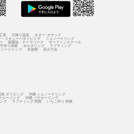
工房
日帰り温泉
カヌー･カヤック
グ・スキューバダイビング
シュノーケリング
ー
遊園地・テーマパーク
サーフィンスクール
 手作り体験
ボルダリング
ラフティング
ンジージャンプ
水族館
花火大会
垣島 ダイビング
沖縄 シュノーケリング
 クルージング
沖縄 パラセーリング
ィング
ラフティング 関西
いちご狩り 関東