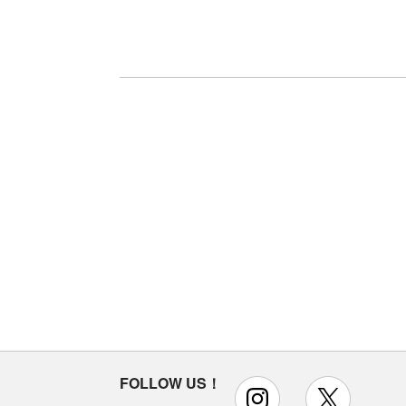
FOLLOW US！
instagram
x