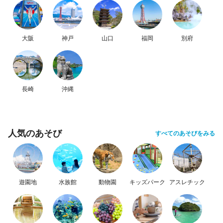
大阪
神戸
山口
福岡
別府
長崎
沖縄
人気のあそび
すべてのあそびをみる
遊園地
水族館
動物園
キッズパーク
アスレチック