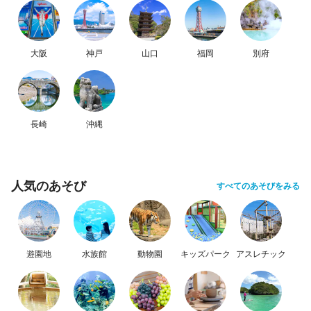
大阪
神戸
山口
福岡
別府
長崎
沖縄
人気のあそび
すべてのあそびをみる
遊園地
水族館
動物園
キッズパーク
アスレチック