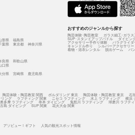
おすすめのジャンルから探す
陶芸体験･陶芸教室
ガラス細工･ガラス
SUP･スタンドアップパドル
ダイビン
山形県
福島県
アクセサリー手作り体験
パラグライダ
千葉県
東京都
神奈川県
キャンドル作り
シルバーアクセサリー
着物・浴衣レンタル
脱出ゲーム
バ
奈良県
和歌山県
山口県
大分県
宮崎県
鹿児島県
陶芸体験・陶芸教室 関西
ボルダリング 東京
陶芸体験・陶芸教室 東京
石
ケリング
ラフティング 関東
ニセコ ラフティング
水上 ラフティング
横浜
奥多摩 ラフティング
串本 ダイビング
鬼怒川 ラフティング
球磨川 ラフテ
古島 ダイビング
SUP 関東
花火大会 関東
アソビュー！ギフト
人気の観光スポット情報