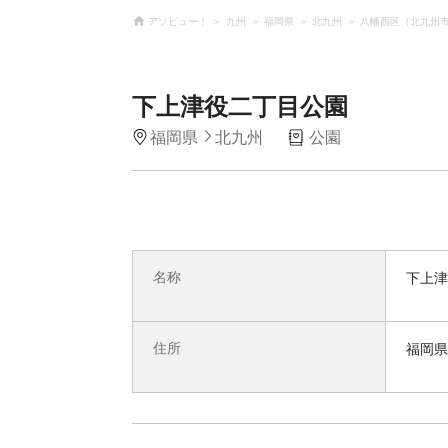
アソビュー！
九州
福岡県
北九州
八幡西区（北九州
下上津役二丁目公園
福岡県
北九州
公園
名称
下上津
住所
福岡県