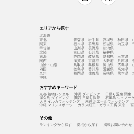
エリアから探す
北海道
東北
青森県
岩手県
宮城県
秋田県
関東
栃木県
群馬県
茨城県
埼玉県
甲信越
山梨県
長野県
新潟県
北陸
富山県
石川県
福井県
東海
静岡県
岐阜県
愛知県
三重県
関西
滋賀県
京都府
大阪府
兵庫県
山陰・山陽
鳥取県
島根県
岡山県
広島県
四国
徳島県
香川県
愛媛県
高知県
九州
福岡県
佐賀県
長崎県
熊本県
沖縄
おすすめキーワード
京都 着物レンタル
沖縄 ダイビング
日帰り温泉 関東
屋久島 ダイビング
関西 日帰り温泉
石垣島 シュノー
天草 イルカウォッチング
沖縄 ホエールウォッチング
沖縄 マリンスポーツ
ガラス細工・ガラス工房 東京
宮
その他
ランキングから探す
拠点から探す
掲載お問い合わせ