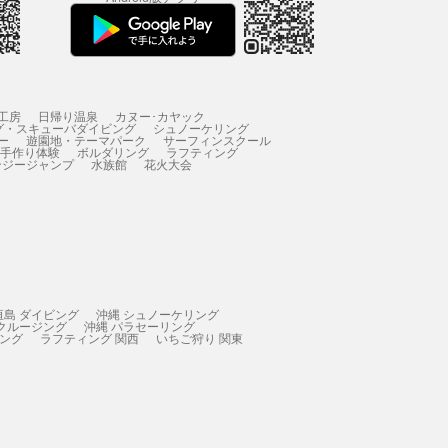
工房
日帰り温泉
カヌー･カヤック
グ・スキューバダイビング
シュノーケリング
ー
遊園地・テーマパーク
サーフィンスクール
 手作り体験
ボルダリング
ラフティング
ンジージャンプ
水族館
花火大会
垣島 ダイビング
沖縄 シュノーケリング
 クルージング
沖縄 パラセーリング
ィング
ラフティング 関西
いちご狩り 関東