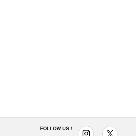
FOLLOW US！
instagram
x