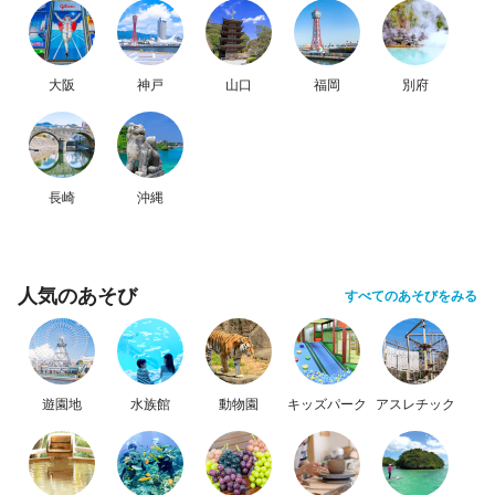
大阪
神戸
山口
福岡
別府
長崎
沖縄
人気のあそび
すべてのあそびをみる
遊園地
水族館
動物園
キッズパーク
アスレチック