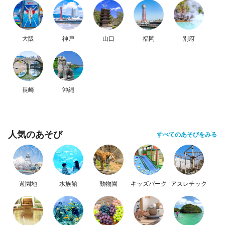
大阪
神戸
山口
福岡
別府
長崎
沖縄
人気のあそび
すべてのあそびをみる
遊園地
水族館
動物園
キッズパーク
アスレチック