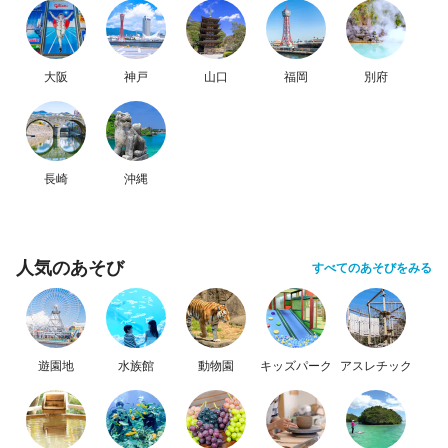
大阪
神戸
山口
福岡
別府
長崎
沖縄
人気のあそび
すべてのあそびをみる
遊園地
水族館
動物園
キッズパーク
アスレチック