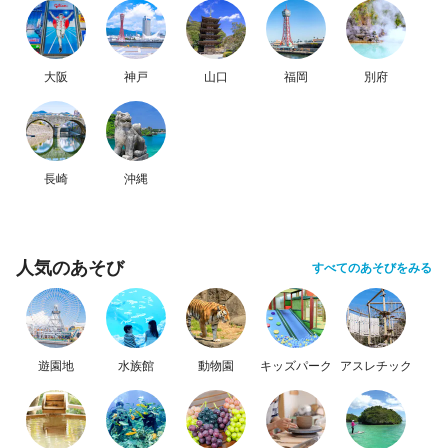
大阪
神戸
山口
福岡
別府
長崎
沖縄
人気のあそび
すべてのあそびをみる
遊園地
水族館
動物園
キッズパーク
アスレチック