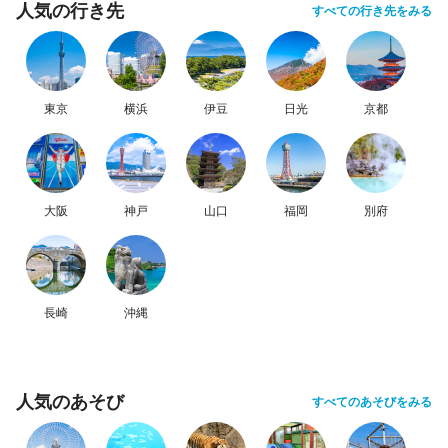
人気の行き先
すべての行き先をみる
東京
横浜
伊豆
日光
京都
大阪
神戸
山口
福岡
別府
長崎
沖縄
人気のあそび
すべてのあそびをみる