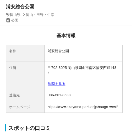
浦安総合公園
岡山県
岡山・玉野・牛窓
公園
基本情報
名称
浦安総合公園
住所
〒702-8025 岡山県岡山市南区浦安西町148-
1
地図を見る
連絡先
086-261-8588
ホームページ
https://www.okayama-park.or.jp/sougo-west/
スポットの口コミ