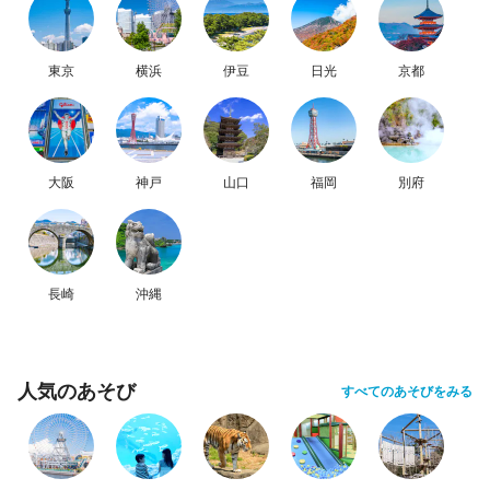
東京
横浜
伊豆
日光
京都
大阪
神戸
山口
福岡
別府
長崎
沖縄
人気のあそび
すべてのあそびをみる