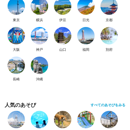
東京
横浜
伊豆
日光
京都
大阪
神戸
山口
福岡
別府
長崎
沖縄
人気のあそび
すべてのあそびをみる