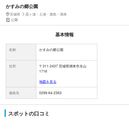
かすみの郷公園
茨城県
霞ヶ浦・土浦・鹿島・潮来
公園
基本情報
名称
かすみの郷公園
住所
〒311-2437 茨城県潮来市永山
1716
地図を見る
連絡先
0299-64-2363
スポットの口コミ