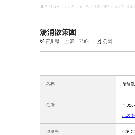
アソビュー！
北陸
石川県
金沢・羽咋
金沢市・湯涌
湯涌散策園
石川県
金沢・羽咋
公園
名称
湯涌散
住所
〒920
地図を
連絡先
076-2