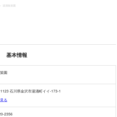
湯涌散策園
基本情報
策園
-1123 石川県金沢市湯涌町イイ-173-1
見る
20-2356