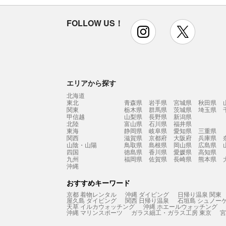
FOLLOW US！
instagram
x
エリアから探す
北海道
東北
青森県
岩手県
宮城県
秋田県
関東
栃木県
群馬県
茨城県
埼玉県
甲信越
山梨県
長野県
新潟県
北陸
富山県
石川県
福井県
東海
静岡県
岐阜県
愛知県
三重県
関西
滋賀県
京都府
大阪府
兵庫県
山陰・山陽
鳥取県
島根県
岡山県
広島県
四国
徳島県
香川県
愛媛県
高知県
九州
福岡県
佐賀県
長崎県
熊本県
沖縄
おすすめキーワード
京都 着物レンタル
沖縄 ダイビング
日帰り温泉 関東
屋久島 ダイビング
関西 日帰り温泉
石垣島 シュノー
天草 イルカウォッチング
沖縄 ホエールウォッチング
沖縄 マリンスポーツ
ガラス細工・ガラス工房 東京
宮