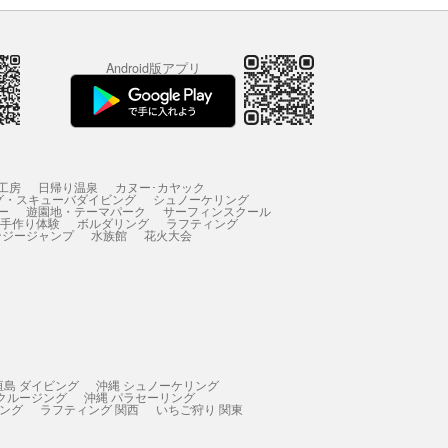
Android版アプリ
工房
日帰り温泉
カヌー･カヤック
グ・スキューバダイビング
シュノーケリング
ー
遊園地・テーマパーク
サーフィンスクール
 手作り体験
ボルダリング
ラフティング
ンジージャンプ
水族館
花火大会
垣島 ダイビング
沖縄 シュノーケリング
 クルージング
沖縄 パラセーリング
ィング
ラフティング 関西
いちご狩り 関東