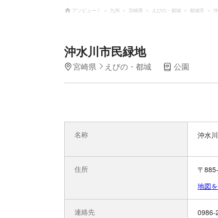
アソビュー！
九州
宮崎県
えびの・都城
都城市
沖
沖水川市民緑地
宮崎県
えびの・都城
公園
名称
沖水川
住所
〒88
地図を
連絡先
0986-