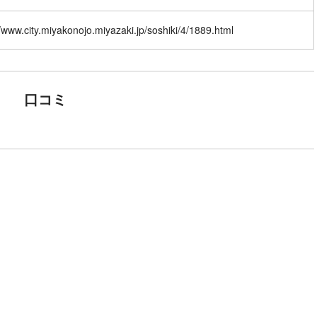
//www.city.miyakonojo.miyazaki.jp/soshiki/4/1889.html
口コミ