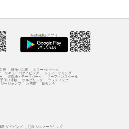
Android版アプリ
工房
日帰り温泉
カヌー･カヤック
グ・スキューバダイビング
シュノーケリング
ー
遊園地・テーマパーク
サーフィンスクール
 手作り体験
ボルダリング
ラフティング
ンジージャンプ
水族館
花火大会
垣島 ダイビング
沖縄 シュノーケリング