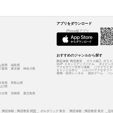
アプリをダウンロード
iPhone版アプリ
おすすめのジャンルから探す
陶芸体験･陶芸教室
ガラス細工･ガラス
SUP･スタンドアップパドル
ダイビン
山形県
福島県
アクセサリー手作り体験
パラグライダ
千葉県
東京都
神奈川県
キャンドル作り
シルバーアクセサリー
着物・浴衣レンタル
脱出ゲーム
バ
奈良県
和歌山県
山口県
大分県
宮崎県
鹿児島県
陶芸体験・陶芸教室 関西
ボルダリング 東京
陶芸体験・陶芸教室 東京
石