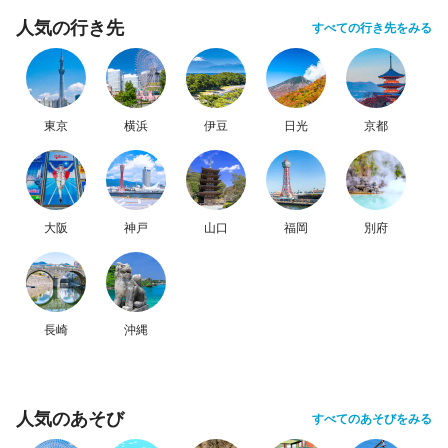
人気の行き先
すべての行き先をみる
東京
横浜
伊豆
日光
京都
大阪
神戸
山口
福岡
別府
長崎
沖縄
人気のあそび
すべてのあそびをみる